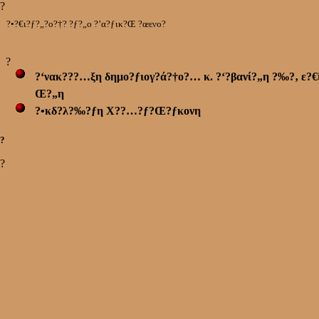
?
?•?€ι?ƒ?„?ο?†?
?ƒ?„ο ?’α?ƒικ?Œ ?œενο?
?
?‘νακ???…ξη δημο?ƒιογ?ά?†ο?… κ. ?‘?βανί?„η ?‰?‚ ε?
Œ?„η
?•κδ?λ?‰?ƒη Χ??…?ƒ?Œ?ƒκονη
?
?