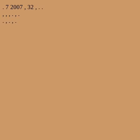
. 7 2007 , 32
, . .
, , , . , .
. , . , .