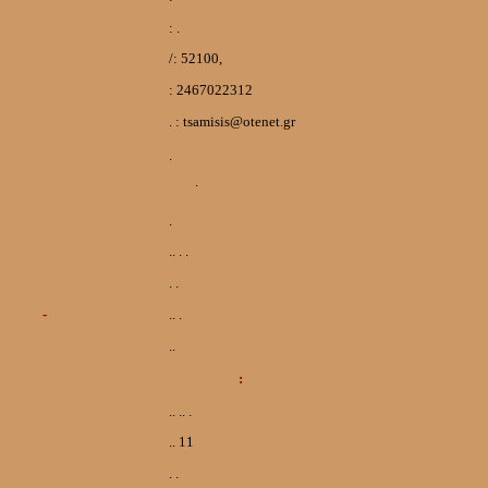
:
.
/
:
52100,
: 2467022312
. :
tsamisis@otenet.gr
.
.
.
.
. . .
. .
-
.. .
..
:
..
.. .
..
11
. .