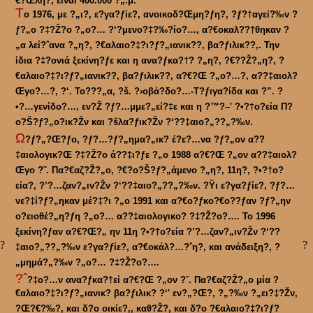
€?Œλη?‚ είναι 400.000 ?„.μ.
Τ
ο 1976, με ?„ι?‚ ε?γα?ƒίε?‚ ανοικοδ?Œμη?ƒη?‚ ?ƒ?†αγεί?‰ν ?
ƒ?„ο ?‡?Ž?ο ?„ο?… ?‘?μενο?‡?‰?ίο?…, α?€οκαλ??†θηκαν ?
„α λεί?ˆανα ?„η?‚ ?€αλαιο?‡?ι?ƒ?„ιανικ??‚ βα?ƒιλικ??‚. Την
ίδια ?‡?ονιά ξεκίνη?ƒε και η ανα?ƒκα?†? ?„η?‚ ?€??Ž?„η?‚ ?
€αλαιο?‡?ι?ƒ?„ιανικ??‚ βα?ƒιλικ??‚ α?€?Œ ?„ο?…?‚ α??‡αιολ?
Œγο?…?‚ ?‘. Το???„α, ?š. ?›οβά?δο?…-Τ?ƒιγα?ίδα και ?”. ?
•?…γενίδο?…, εν?Ž ?ƒ?…μμε?„εί?‡ε και η ?™?–' ?•?†ο?εία Π?
ο?Š?ƒ?„ο?ικ?Žν και ?šλα?ƒικ?Žν ?‘??‡αιο?„??„?‰ν.
Ω
?ƒ?„?Œ?ƒο, ?ƒ?…?ƒ?„ημα?„ικ? έ?ε?…να ?ƒ?„ον α??
‡αιολογικ?Œ ?‡?Ž?ο ά??‡ι?ƒε ?„ο 1988 α?€?Œ ?„ον α??‡αιολ?
Œγο ?˜. Πα?€αζ?Ž?„ο, ?€?ο?Š?ƒ?„άμενο ?„η?‚ 11η?‚ ?•?†ο?
εία?‚ ?’?…ζαν?„ιν?Žν ?‘??‡αιο?„??„?‰ν. ?Ÿι ε?γα?ƒίε?‚ ?ƒ?…
νε?‡ί?ƒ?„ηκαν μέ?‡?ι ?„ο 1991 και α?€ο?ƒκο?€ο??ƒαν ?ƒ?„ην
ο?ειοθέ?„η?ƒη ?„ο?… α??‡αιολογικο? ?‡?Ž?ο?…. Το 1996
ξεκίνη?ƒαν α?€?Œ?„ ην 11η ?•?†ο?εία ?’?…ζαν?„ιν?Žν ?‘??
?
?
‡αιο?„??„?‰ν ε?γα?ƒίε?‚ α?€οκάλ?…?ˆη?‚ και ανάδειξη?‚ ?
„μημά?„?‰ν ?„ο?… ?‡?Ž?ο?….
?ˆ
?‡ο?…ν ανα?ƒκα?†εί α?€?Œ ?„ον ?˜. Πα?€αζ?Ž?„ο μία ?
€αλαιο?‡?ι?ƒ?„ιανικ? βα?ƒιλικ? ?‘' εν?„?Œ?‚ ?„?‰ν ?„ει?‡?Žν,
?Œ?€?‰?‚ και δ?ο οικίε?‚, καθ?Ž?‚ και δ?ο ?€αλαιο?‡?ι?ƒ?