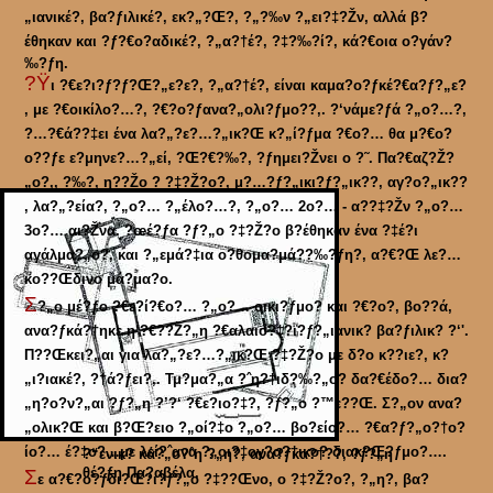
„ιανικέ?‚ βα?ƒιλικέ?‚ εκ?„?Œ?‚ ?„?‰ν ?„ει?‡?Žν, αλλά β?
έθηκαν και ?ƒ?€ο?αδικέ?‚ ?„α?†έ?‚ ?‡?‰?ί?‚ κά?€οια ο?γάν?
‰?ƒη.
?Ÿ
ι ?€ε?ι?ƒ?ƒ?Œ?„ε?ε?‚ ?„α?†έ?‚ είναι καμα?ο?ƒκέ?€α?ƒ?„ε?
‚ με ?€οικίλο?…?‚ ?€?ο?ƒανα?„ολι?ƒμο??‚. ?‘νάμε?ƒά ?„ο?…?‚
?…?€ά??‡ει ένα λα?„?ε?…?„ικ?Œ κ?„ί?ƒμα ?€ο?… θα μ?€ο?
ο??ƒε ε?μηνε?…?„εί, ?Œ?€?‰?‚ ?ƒημει?Žνει ο ?˜. Πα?€αζ?Ž?
„ο?‚, ?‰?‚ η??Žο ? ?‡?Ž?ο?‚ μ?…?ƒ?„ικι?ƒ?„ικ??‚ αγ?ο?„ικ??
‚ λα?„?εία?‚ ?„ο?… ?„έλο?…?‚ ?„ο?… 2ο?… - α??‡?Žν ?„ο?…
3ο?… αι?Žνα. ?œέ?ƒα ?ƒ?„ο ?‡?Ž?ο β?έθηκαν ένα ?‡έ?ι
αγάλμα?„ο?‚ και ?„εμά?‡ια ο?θομα?μά??‰?ƒη?‚ α?€?Œ λε?…
κο??Œδινο μά?μα?ο.
Σ
?„ο μέ?ƒο ?€ε?ί?€ο?… ?„ο?… οικι?ƒμο? και ?€?ο?‚ βο??ά,
ανα?ƒκά?†ηκε η ?€??Ž?„η ?€αλαιο?‡?ι?ƒ?„ιανικ? βα?ƒιλικ? ?‘'.
Π??Œκει?„αι για λα?„?ε?…?„ικ?Œ ?‡?Ž?ο με δ?ο κ??ιε?‚ κ?
„ι?ιακέ?‚ ?†ά?ƒει?‚. Τμ?μα?„α ?ˆη?†ιδ?‰?„ο? δα?€έδο?… δια?
„η?ο?ν?„αι ?ƒ?„η ?’?‘ ?€ε?ιο?‡?, ?ƒ?„ο ?™ε??Œ. Σ?„ον ανα?
„ολικ?Œ και β?Œ?ειο ?„οί?‡ο ?„ο?… βο?είο?… ?€α?ƒ?„ο?†ο?
ίο?… έ?‡ο?…με λεί?ˆανα ?„οι?‡ογ?α?†ικο? διακ?Œ?ƒμο?….
?“ενικ? κά?„ο?ˆη ?„η?‚ ανα?ƒκα?†??‚ ?ƒ?„η
θέ?ƒη Πα?αβέλα.
Σ
ε α?€?ο?ƒδι?Œ?ι?ƒ?„ο ?‡??Œνο, ο ?‡?Ž?ο?‚ ?„η?‚ βα?