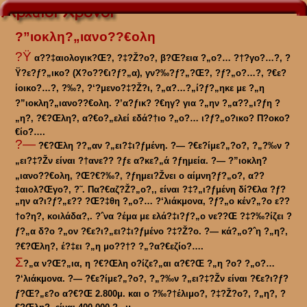
?”ιοκλη?„ιανο??€ολη
?Ÿ
α??‡αιολογικ?Œ?‚ ?‡?Ž?ο?‚ β?Œ?εια ?„ο?… ?†?γο?…?‚ ?
Ÿ?ε?ƒ?„ικο? (Χ?ο??€ι?ƒ?„α), γν?‰?ƒ?„?Œ?‚ ?ƒ?„ο?…?‚ ?€ε?
ίοικο?…?‚ ?‰?‚ ?‘?μενο?‡?Ž?ι, ?„α?…?„ί?ƒ?„ηκε με ?„η
?”ιοκλη?„ιανο??€ολη. ?’α?ƒικ? ?€ηγ? για ?„ην ?„α??„ι?ƒη ?
„η?‚ ?€?Œλη?‚ α?€ο?„ελεί εδά?†ιο ?„ο?… ι?ƒ?„ο?ικο? Π?οκο?
€ίο?….
?—
?€?Œλη ??„αν ?„ει?‡ι?ƒμένη. ?— ?€ε?ίμε?„?ο?‚ ?„?‰ν ?
„ει?‡?Žν είναι ?†ανε?? ?ƒε α?κε?„ά ?ƒημεία. ?— ?”ιοκλη?
„ιανο??€ολη, ?Œ?€?‰?‚ ?ƒημει?Žνει ο αίμνη?ƒ?„ο?‚ α??
‡αιολ?Œγο?‚ ?˜. Πα?€αζ?Ž?„ο?‚, είναι ?‡?„ι?ƒμένη δί?€λα ?ƒ?
„ην α?ι?ƒ?„ε?? ?Œ?‡θη ?„ο?… ?‘λιάκμονα, ?ƒ?„ο κέν?„?ο ε??
†ο?η?‚ κοιλάδα?‚. ?ˆνα ?έμα με ελά?‡ι?ƒ?„ο νε??Œ ?‡?‰?ίζει ?
ƒ?„α δ?ο ?„ον ?€ε?ι?„ει?‡ι?ƒμένο ?‡?Ž?ο. ?— κά?„ο?ˆη ?„η?‚
?€?Œλη?‚ έ?‡ει ?„η μο??†? ?„?α?€εζίο?….
Σ
?„α ν?Œ?„ια, η ?€?Œλη ο?ίζε?„αι α?€?Œ ?„η ?ο? ?„ο?…
?‘λιάκμονα. ?— ?€ε?ίμε?„?ο?‚ ?„?‰ν ?„ει?‡?Žν είναι ?€ε?ι?ƒ?
ƒ?Œ?„ε?ο α?€?Œ 2.800μ. και ο ?‰?†έλιμο?‚ ?‡?Ž?ο?‚ ?„η?‚ ?