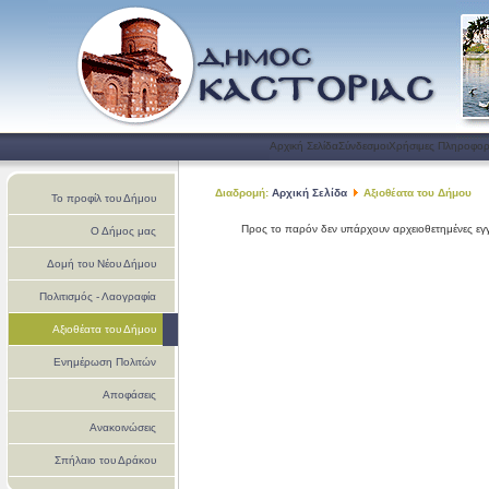
Αρχική Σελίδα
Σύνδεσμοι
Χρήσιμες Πληροφορ
Διαδρομή:
Αρχική Σελίδα
Αξιοθέατα του Δήμου
Το προφίλ του Δήμου
Προς το παρόν δεν υπάρχουν αρχειοθετημένες εγ
Ο Δήμος μας
Δομή του Νέου Δήμου
Πολιτισμός - Λαογραφία
Αξιοθέατα του Δήμου
Ενημέρωση Πολιτών
Αποφάσεις
Ανακοινώσεις
Σπήλαιο του Δράκου