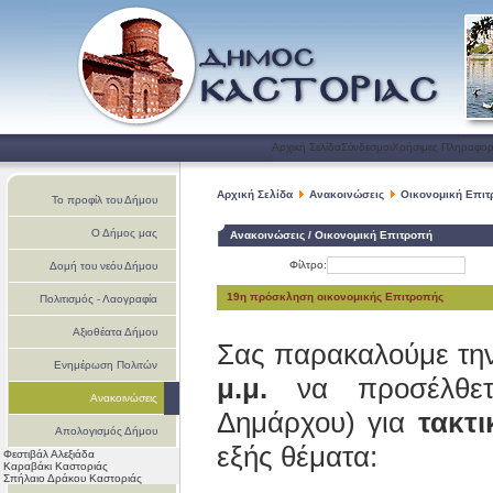
Αρχική Σελίδα
Σύνδεσμοι
Χρήσιμες Πληροφορ
Αρχική Σελίδα
Ανακοινώσεις
Οικονομική Επι
Το προφίλ του Δήμου
Ο Δήμος μας
Ανακοινώσεις / Οικονομική Επιτροπή
Φίλτρο:
Δομή του νεόυ Δήμου
19η πρόσκληση οικονομικής Επιτροπής
Πολιτισμός - Λαογραφία
Αξιοθέατα Δήμου
Σας παρακαλούμε τη
Ενημέρωση Πολιτών
μ.μ.
να προσέλθετε
Ανακοινώσεις
Δημάρχου) για
τακτι
Απολογισμός Δήμου
εξής θέματα:
Φεστιβάλ Αλεξιάδα
Καστοριάς
Καραβάκι Καστοριάς
Σπήλαιο Δράκου Καστοριάς