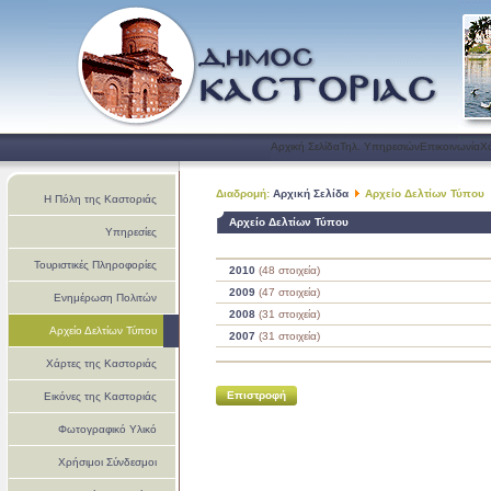
Αρχική Σελίδα
Τηλ. Υπηρεσιών
Επικοινωνία
Χ
Διαδρομή:
Αρχική Σελίδα
Αρχείο Δελτίων Τύπου
Η Πόλη της Καστοριάς
Αρχείο Δελτίων Τύπου
Υπηρεσίες
Τουριστικές Πληροφορίες
2010
(48 στοιχεία)
2009
(47 στοιχεία)
Ενημέρωση Πολιτών
2008
(31 στοιχεία)
Αρχείο Δελτίων Τύπου
2007
(31 στοιχεία)
Χάρτες της Καστοριάς
Εικόνες της Καστοριάς
Φωτογραφικό Υλικό
Χρήσιμοι Σύνδεσμοι