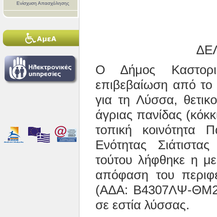
Ενίσχυση Απασχόλησης
ΔΕ
Ο Δήμος Καστοριά
επιβεβαίωση από το
για τη Λύσσα, θετικ
άγριας πανίδας (κόκ
τοπική κοινότητα Π
Ενότητας Σιάτιστα
τούτου λήφθηκε η με
απόφαση του περιφε
(ΑΔΑ: Β4307ΛΨ-ΘΜ2)
σε εστία λύσσας.