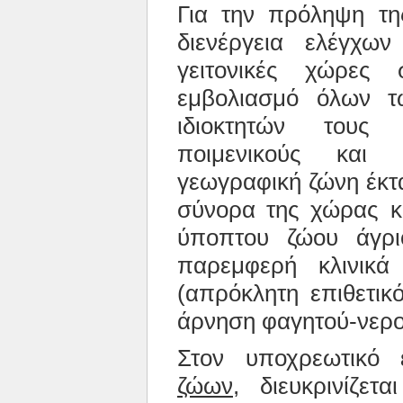
Για την πρόληψη τ
διενέργεια ελέγχω
γειτονικές χώρες 
εμβολιασμό όλων τ
ιδιοκτητών τους
ποιμενικούς και 
γεωγραφική ζώνη έκτ
σύνορα της χώρας 
ύποπτου ζώου άγρι
παρεμφερή κλινικ
(απρόκλητη επιθετικ
άρνηση φαγητού-νερο
Στον υποχρεωτικό
ζώων,
διευκρινίζετ