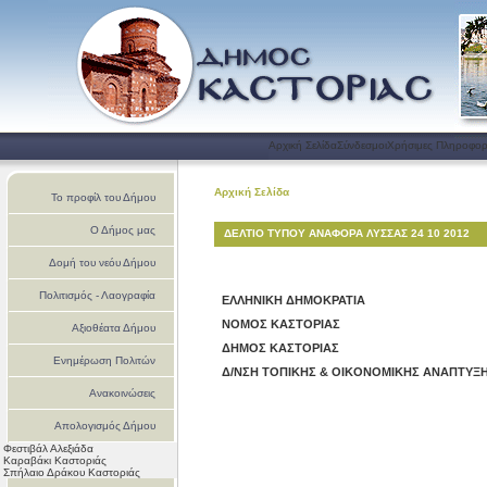
Αρχική Σελίδα
Σύνδεσμοι
Χρήσιμες Πληροφορ
Αρχική Σελίδα
Το προφίλ του Δήμου
Ο Δήμος μας
ΔΕΛΤΙΟ ΤΥΠΟΥ ΑΝΑΦΟΡΑ ΛΥΣΣΑΣ 24 10 2012
Δομή του νεόυ Δήμου
Πολιτισμός - Λαογραφία
ΕΛΛΗΝΙΚΗ
ΔΗΜΟΚΡΑΤΙΑ
ΝΟΜΟΣ ΚΑΣΤΟΡΙΑΣ
Αξιοθέατα Δήμου
ΔΗΜΟΣ ΚΑΣΤΟΡΙΑΣ
Ενημέρωση Πολιτών
Δ/ΝΣΗ
TO
ΠΙΚΗΣ & ΟΙΚΟΝΟΜΙΚΗΣ ΑΝΑΠΤΥΞ
Ανακοινώσεις
Απολογισμός Δήμου
Φεστιβάλ Αλεξιάδα
Καστοριάς
Καραβάκι Καστοριάς
Σπήλαιο Δράκου Καστοριάς