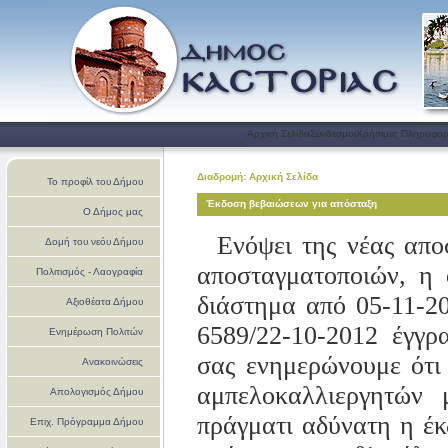
Αρχική Σελίδα
Σύνδεσμοι
Χρήσιμες Πληροφορ
Διαδρομή: Αρχική Σελίδα
Το προφίλ του Δήμου
Έκδοση βεβαιώσεων για απόσταξη
Ο Δήμος μας
Ενόψει της νέας απο
Δομή του νεόυ Δήμου
αποσταγματοποιών, η 
Πολιτισμός - Λαογραφία
διάστημα από 05-11-2
Αξιοθέατα Δήμου
6589/22-10-2012 έγγρ
Ενημέρωση Πολιτών
σας ενημερώνουμε ότι 
Ανακοινώσεις
αμπελοκαλλιεργητών
Απολογισμός Δήμου
πράγματι αδύνατη η έ
Επιχ. Πρόγραμμα Δήμου