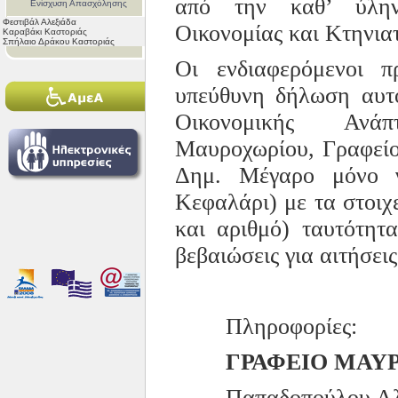
από την καθ’ ύλην
Ενίσχυση Απασχόλησης
Φεστιβάλ Αλεξιάδα
Οικονομίας και Κτηνιατ
Καραβάκι Καστοριάς
Σπήλαιο Δράκου Καστοριάς
Οι ενδιαφερόμενοι π
υπεύθυνη δήλωση αυτ
Οικονομικής
Ανάπ
Μαυροχωρίου, Γραφείο
Δημ. Μέγαρο μόνο γ
Κεφαλάρι) με τα στοιχε
και αριθμό) ταυτότητ
βεβαιώσεις για αιτήσεις
Πληροφορίες:
ΓΡΑΦΕΙΟ ΜΑΥ
Παπαδοπούλου Αλ