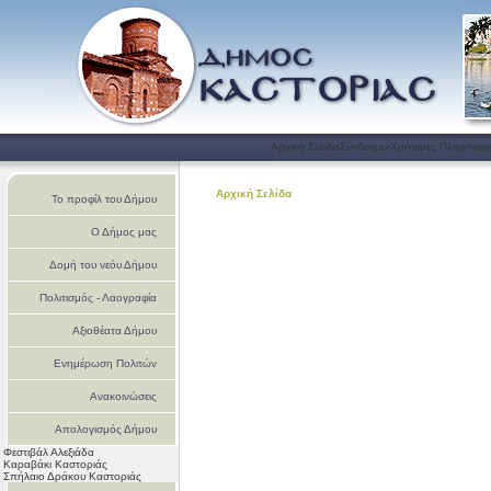
Αρχική Σελίδα
Σύνδεσμοι
Χρήσιμες Πληροφορ
Αρχική Σελίδα
Το προφίλ του Δήμου
Ο Δήμος μας
Δομή του νεόυ Δήμου
Πολιτισμός - Λαογραφία
Αξιοθέατα Δήμου
Ενημέρωση Πολιτών
Ανακοινώσεις
Απολογισμός Δήμου
Φεστιβάλ Αλεξιάδα
Καστοριάς
Καραβάκι Καστοριάς
Σπήλαιο Δράκου Καστοριάς