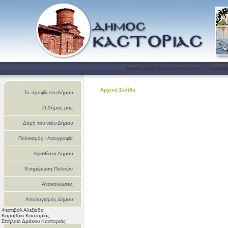
Αρχική Σελίδα
Σύνδεσμοι
Χρήσιμες Πληροφορ
Αρχική Σελίδα
Το προφίλ του Δήμου
Ο Δήμος μας
Δομή του νεόυ Δήμου
Πολιτισμός - Λαογραφία
Αξιοθέατα Δήμου
Ενημέρωση Πολιτών
Ανακοινώσεις
Απολογισμός Δήμου
Φεστιβάλ Αλεξιάδα
Καστοριάς
Καραβάκι Καστοριάς
Σπήλαιο Δράκου Καστοριάς