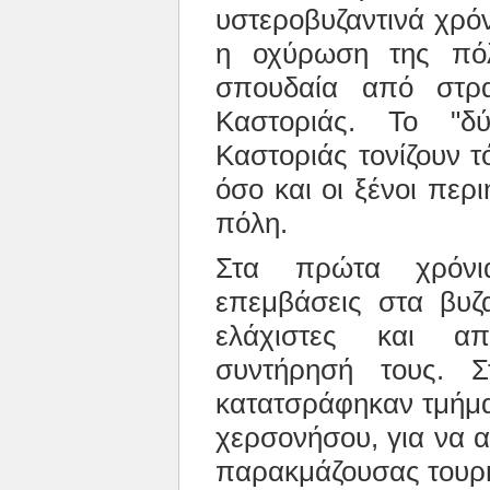
υστεροβυζαντινά χρόν
η οχύρωση της πόλ
σπουδαία από στρ
Καστοριάς. Το "δ
Καστοριάς τονίζουν τ
όσο και οι ξένοι περ
πόλη.
Στα πρώτα χρόνια
επεμβάσεις στα βυζα
ελάχιστες και α
συντήρησή τους. 
κατατσράφηκαν τμήματ
χερσονήσου, για να α
παρακμάζουσας τουρκ