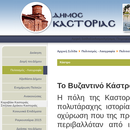
Αρχική Σελίδα
Σύνδεσμοι
Χρήσιμες Πληροφορ
Αρχική Σελίδα
Πολιτισμός - Λαογραφία
Πολιτι
Διοίκηση
Δομή του Δήμου
Κάστρο
Πολιτισμός - Λαογραφία
Αξιοθέατα Δήμου
Το Βυζαντινό Κάστρ
Ενημέρωση Πολιτών
Η πόλη της Καστορι
Ανακοινώσεις
Καραβάκι Καστοριάς
πολυτάραχης ιστορία
Σπήλαιο Δράκου Καστοριάς
Κοινωνικά Επιδόματα
οχύρωση που της προ
Ραγκουτσάρια 2015
περιβαλλόταν από ι
Δράσεις του Δήμου