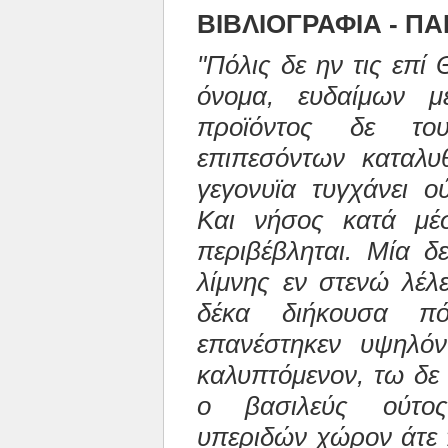
ΒΙΒΛΙΟΓΡΑΦΙΑ - 
"Πόλις δε ην τις επί
όνομα, ευδαίμων μ
προϊόντος δε τ
επιπεσόντων καταλυ
γεγονυϊα τυγχάνει ο
Και νήσος κατά μέσ
περιβέβληται. Μία δ
λίμνης εν στενώ λέλε
δέκα διήκουσα π
επανέστηκεν υψηλόν
καλυπτόμενον, τω δε 
ο βασιλεύς ούτος
υπεριδών χώρον άτε 