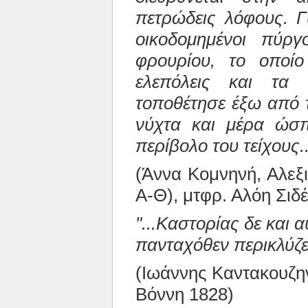
πετρώδεις λόφους. Γ
οικοδομημένοι πύργ
φρουρίου, το οποίο 
ελεπόλεις και τα
τοποθέτησε έξω από τ
νύχτα και μέρα ώσ
περίβολο του τείχους..
(Άννα Κομνηνή, Αλεξιά
Α-Θ), μτφρ. Αλόη Σιδ
"...Καστορίας δε και 
πανταχόθεν περικλύζεσ
(Ιωάννης Καντακουζην
Βόννη 1828)