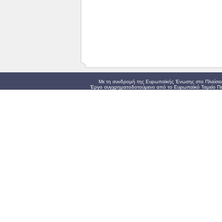
Με τη συνδρομή της Ευρωπαϊκής Ένωσης στο Πλαίσιο 
Έργο συγχρηματοδοτούμενο από το Ευρωπαϊκό Ταμείο Πε