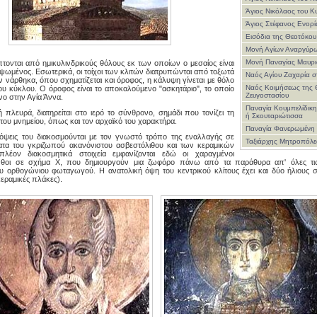
Άγιος Νικόλαος του Κ
Άγιος Στέφανος Ενορ
Εισόδια της Θεοτόκου
Μονή Αγίων Αναργύρ
Μονή Παναγίας Μαυρι
πτονται από ημικυλινδρικούς θόλους εκ των οποίων ο μεσαίος είναι
ψωμένος. Εσωτερικά, οι τοίχοι των κλιτών διατρυπώνται από τοξωτά
Ναός Αγίου Ζαχαρία 
ν νάρθηκα, όπου σχηματίζεται και όροφος, η κάλυψη γίνεται με θόλο
Ναός Κοιμήσεως της 
ου κύκλου. Ο όροφος είναι το αποκαλούμενο "ασκητάριο", το οποίο
Ζευγοστασίου
νο στην Αγία Άννα.
Παναγία Κουμπελίδικη
ή πλευρά, διατηρείται στο ιερό το σύνθρονο, σημάδι που τονίζει τη
ή Σκουταριώτισσα
του μνημείου, όπως και τον αρχαϊκό του χαρακτήρα.
Παναγία Φανερωμένη
 όψεις του διακοσμούνται με τον γνωστό τρόπο της εναλλαγής σε
Ταξιάρχης Μητροπόλ
ατα του γκριζωπού ακανόνιστου ασβεστόλιθου και των κεραμικών
λέον διακοσμητικά στοιχεία εμφανίζονται εδώ οι χαραγμένοι
ίνθοι σε σχήμα Χ, που δημιουργούν μια ζωφόρο πάνω από τα παράθυρα απ' όλες τι
ορθογώνιου φωταγωγού. Η ανατολική όψη του κεντρικού κλίτους έχει και δύο ήλιους 
εραμικές πλάκες).