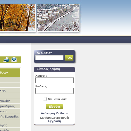
Αναζήτηση
Είσοδος Χρήστη
ρθρων
Χρήστης
Κωδικός
ύσης
Να με θυμάσαι
Μουζάκη
φοκκλησιάς
ουνού
Ανάκτηση Κωδικού
χής Ευπραξίας
Δεν έχετε λογαριασμό;
Εγγραφή
ογίας
ασνίτζη