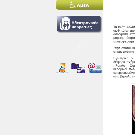
Τα κλίτη καλύ
αισθητά υπερυ
ανοίγματα. Στο
μορφής τέταρτ
είναι αφιερωμέ
Στην ανατολικ
σημαντικότητα 
Εξωτερικά, οι
διάφορα σχήμ
πλακών. Επιπ
κεραμικοί πλ
υπερυψωμένου 
από βήσαλα (κ