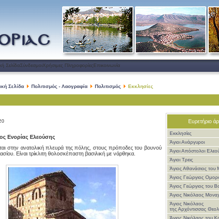
κή Σελίδα
Σύνδεσμοι
Χρήσιμες Πληροφορίες
Επικοινωνία
ική Σελίδα
Πολιτισμός - Λαογραφία
Πολιτισμός
Εκκλησίες
20
Ευρετήριο ά
Εκκλησίες
ος Ενορίας Ελεούσης
Άγιοι Ανάργυροι
ται στην ανατολική πλευρά της πόλης, στους πρόποδες του βουνού
Άγιοι Απόστολοι Ελεο
ασίου. Είναι τρίκλιτη θολοσκέπαστη βασιλική με νάρθηκα.
Άγιοι Τρεις
Άγιος Αθανάσιος του 
Άγιος Γεώργιος Ομορ
Άγιος Γεώργιος του Β
Άγιος Νικόλαος Μονα
Άγιος Νικόλαος
της Αρχόντισσας Θεολ
Άγιος Νικόλαος του Κ