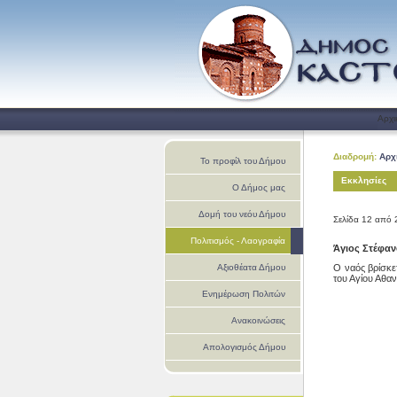
Αρχι
Διαδρομή:
Αρχ
Το προφίλ του Δήμου
Εκκλησίες
Ο Δήμος μας
Δομή του νεόυ Δήμου
Σελίδα 12 από 
Πολιτισμός - Λαογραφία
Άγιος Στέφαν
Αξιοθέατα Δήμου
Ο ναός βρίσκε
του Αγίου Αθαν
Ενημέρωση Πολιτών
Ανακοινώσεις
Απολογισμός Δήμου
Καστοριάς