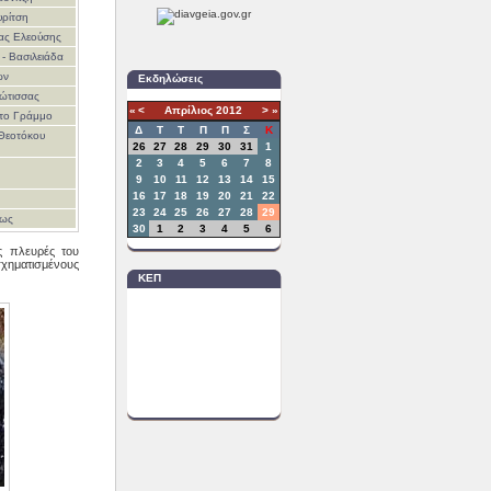
υρίτση
ίας Ελεούσης
 - Βασιλειάδα
ων
Εκδηλώσεις
ώτισσας
«
<
Απρίλιος
2012
>
»
στο Γράμμο
Δ
T
Τ
Π
Π
Σ
Κ
Θεοτόκου
26
27
28
29
30
31
1
2
3
4
5
6
7
8
9
10
11
12
13
14
15
16
17
18
19
20
21
22
23
24
25
26
27
28
29
εως
30
1
2
3
4
5
6
ς πλευρές του
σχηματισμένους
ΚΕΠ