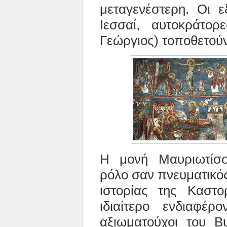
μεταγενέστερη. Οι ε
Ιεσσαί, αυτοκράτορ
Γεώργιος) τοποθετούν
Η μονή Μαυριωτίσσ
ρόλο σαν πνευματικός
ιστορίας της Καστορ
ιδιαίτερο ενδιαφέρ
αξιωματούχοι του Βυ