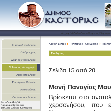
Αρχική Σελίδα
Σύνδεσμοι
Χρήσιμες Πληροφορ
Αρχική Σελίδα
Πολιτισμός - Λαογραφία
Πολιτι
Το προφίλ του Δήμου
Ο Δήμος μας
Εκκλησίες
Δομή του νεόυ Δήμου
Πολιτισμός - Λαογραφία
Σελίδα 15 από 20
Αξιοθέατα Δήμου
Ενημέρωση Πολιτών
Μονή Παναγίας Μαυ
Ανακοινώσεις
Βρίσκεται στο ανατο
Απολογισμός Δήμου
Φεστιβάλ Αλεξιάδα
χερσονήσου, που ε
Καστοριάς
Καραβάκι Καστοριάς
Σπήλαιο Δράκου Καστοριάς