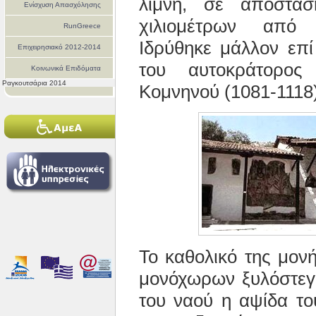
λίμνη, σε απόστα
Ενίσχυση Απασχόλησης
χιλιομέτρων από
RunGreece
Ιδρύθηκε μάλλον επ
Επιχειρησιακό 2012-2014
του αυτοκράτορος
Κοινωνικά Επιδόματα
Ραγκουτσάρια 2014
Κομνηνού (1081-1118)
Το καθολικό της μον
μονόχωρων ξυλόστεγω
του ναού η αψίδα του