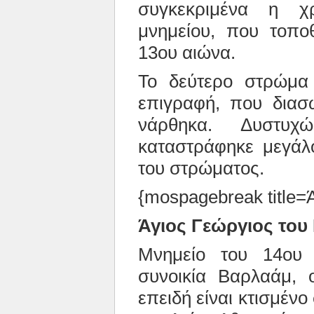
συγκεκριμένα η χ
μνημείου, που τοπο
13ου αιώνα.
Το δεύτερο στρώμα
επιγραφή, που διασώ
νάρθηκα. Δυστυχ
καταστράφηκε μεγάλ
του στρώματος.
{mospagebreak title=
Άγιος Γεώργιος του
Μνημείο του 14ου 
συνοικία Βαρλαάμ, ο
επειδή είναι κτισμέν