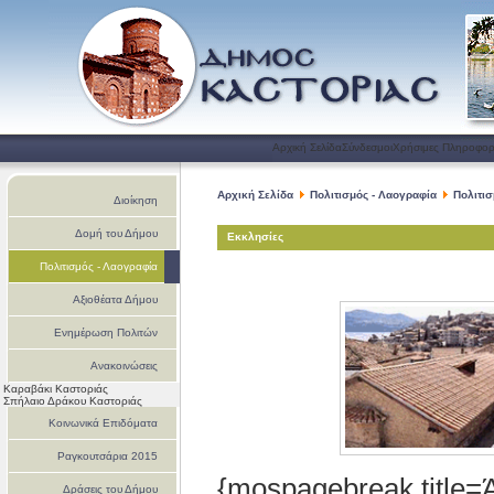
Αρχική Σελίδα
Σύνδεσμοι
Χρήσιμες Πληροφορ
Αρχική Σελίδα
Πολιτισμός - Λαογραφία
Πολιτι
Διοίκηση
Δομή του Δήμου
Εκκλησίες
Πολιτισμός - Λαογραφία
Αξιοθέατα Δήμου
Ενημέρωση Πολιτών
Ανακοινώσεις
Καραβάκι Καστοριάς
Σπήλαιο Δράκου Καστοριάς
Κοινωνικά Επιδόματα
Ραγκουτσάρια 2015
{mospagebreak title=
Δράσεις του Δήμου