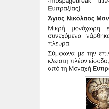
{mospagebreak tit
Ευπραξίας}
Άγιος Νικόλαος Μο
Μικρή μονόχωρη ε
συνεχόμενο νάρθηκ
πλευρά.
Σύμφωνα με την επι
κλειστή πλέον είσοδο
από τη Μοναχή Ευπρα