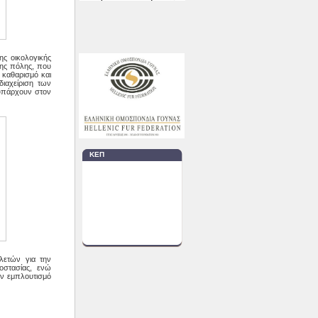
ης οικολογικής
 της πόλης, που
ό καθαρισμό και
ιαχείριση των
υπάρχουν στον
ΚΕΠ
λετών για την
οστασίας, ενώ
ον εμπλουτισμό