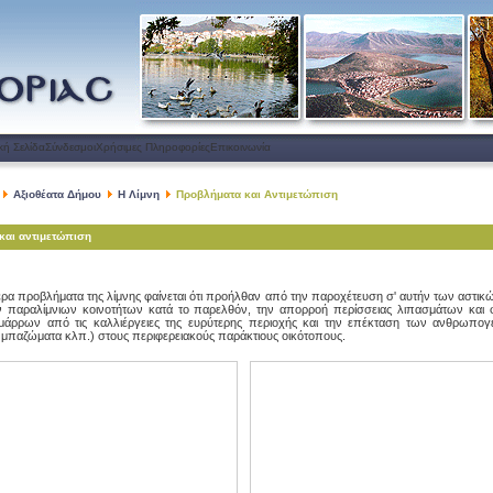
κή Σελίδα
Σύνδεσμοι
Χρήσιμες Πληροφορίες
Επικοινωνία
Αξιοθέατα Δήμου
Η Λίμνη
Προβλήματα και Αντιμετώπιση
και αντιμετώπιση
ερα προβλήματα της λίμνης φαίνεται ότι προήλθαν από την παροχέτευση σ' αυτήν των αστικ
ν παραλίμνιων κοινοτήτων κατά το παρελθόν, την απορροή περίσσειας λιπασμάτων και
μάρρων από τις καλλιέργειες της ευρύτερης περιοχής και την επέκταση των ανθρωπο
 μπαζώματα κλπ.) στους περιφερειακούς παράκτιους οικότοπους.