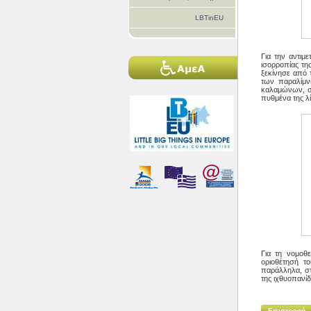
LBTinEU
Για την αντιμ
ισορροπίας της
ξεκίνησε από τ
των παραλίμν
καλαμώνων, σ
πυθμένα της λ
Για τη νομοθ
οριοθέτησή τ
παράλληλα, στ
της ιχθυοπανίδ