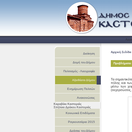
Αρχι
Αρχική Σελίδα
Διοίκηση
Δομή του Δήμου
Προβλήματα 
Πολιτισμός - Λαογραφία
Τα σημαντικότ
Αξιοθέατα Δήμου
πόλης και τω
μέσω των χει
Ενημέρωση Πολιτών
(εκχερσώσεις,
Ανακοινώσεις
Καραβάκι Καστοριάς
Σπήλαιο Δράκου Καστοριάς
Κοινωνικά Επιδόματα
Ραγκουτσάρια 2015
Δράσεις του Δήμου