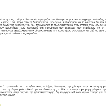
ετώπισή τους ο Δήμος Καστοριάς εφαρμόζει ένα ιδιαίτερα σημαντικό πρόγραμμα ανάταξης τ
 λίμνης. Έτσι, πέρα από τη λειτουργία του βιολογικού καθαρισμού για τα οικιστικά λύματα
ις αρχές της δεκαετίας του '90, προχώρησε τα τελευταία χρόνια στην ένταξη στον βιολογικ
ιων κοινοτήτων, ενώ προχωρά στη διευθέτηση των εκβολών των χειμάρρων και τη δ
τοχεύοντας παράλληλα στην αδρανοποίηση των ποσοτήτων φωσφόρου και αζώτου που 
ίμνης από παλαιότερες περιόδους.
ετική προστασία του υγροβιότοπου, ο Δήμος Καστοριάς προχώρησε στην εκπόνηση με
ου και τη δημιουργία ειδικού φορέα διαχείρισης, καθώς και στην εφαρμογή μέτρων πρ
οχεύοντας στην αύξηση της ιχθυοπαραγωγής, δημιούργησε ιχθυογεννητικό σταθμό για τ
ας της λίμνης.