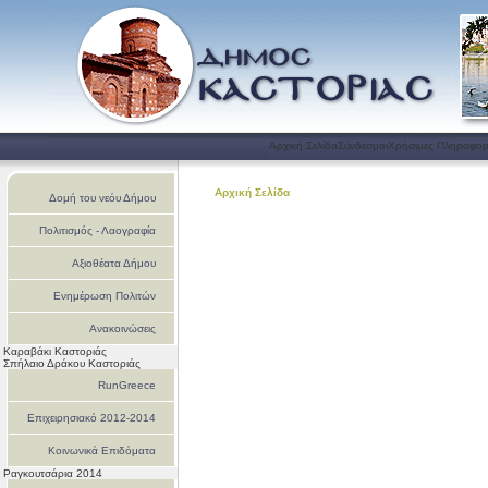
Αρχική Σελίδα
Σύνδεσμοι
Χρήσιμες Πληροφορ
Αρχική Σελίδα
Δομή του νεόυ Δήμου
Πολιτισμός - Λαογραφία
Αξιοθέατα Δήμου
Ενημέρωση Πολιτών
Ανακοινώσεις
Καραβάκι Καστοριάς
Σπήλαιο Δράκου Καστοριάς
RunGreece
Επιχειρησιακό 2012-2014
Κοινωνικά Επιδόματα
Ραγκουτσάρια 2014