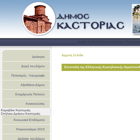
Αρχική Σελίδα
Σύνδεσμοι
Χρήσιμες Πληροφορ
Αρχική Σελίδα
Διοίκηση
Δομή του Δήμου
Επιστολή της Ελληνικής Κωπηλατικής Ομοσπονδ
Πολιτισμός - Λαογραφία
Αξιοθέατα Δήμου
Ενημέρωση Πολιτών
Ανακοινώσεις
Καραβάκι Καστοριάς
Σπήλαιο Δράκου Καστοριάς
Κοινωνικά Επιδόματα
Ραγκουτσάρια 2015
Δράσεις του Δήμου