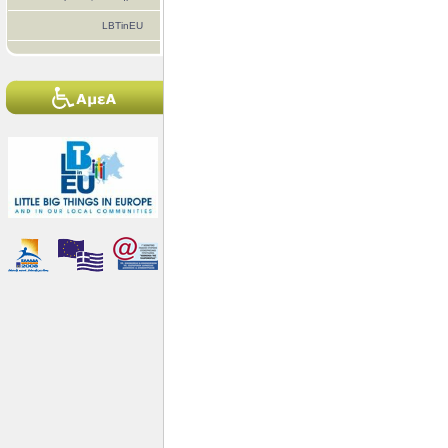
LBTinEU