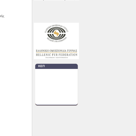
πής
ΚΕΠ