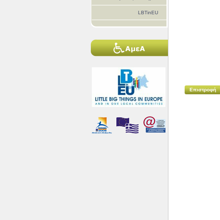
LBTinEU