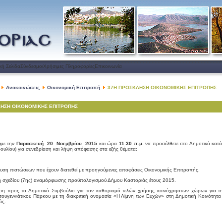
κή Σελίδα
Σύνδεσμοι
Χρήσιμες Πληροφορίες
Επικοινωνία
Ανακοινώσεις
Οικονομική Επιτροπή
37Η ΠΡΟΣΚΛΗΣΗ ΟΙΚΟΝΟΜΙΚΗΣ ΕΠΙΤΡΟΠΗΣ
ΗΣΗ ΟΙΚΟΝΟΜΙΚΗΣ ΕΠΙΤΡΟΠΗΣ
με την
Παρασκευή 20 Νοεμβρίου 2015
και ώρα
11:30 π.μ.
να προσέλθετε στο Δημοτικό κατ
ουλίου) για συνεδρίαση και λήψη απόφασης στα εξής θέματα:
η πιστώσεων που έχουν διατεθεί με προηγούμενες αποφάσεις Οικονομικής Επιτροπής.
σχεδίου (7ης) αναμόρφωσης προϋπολογισμού Δήμου Καστοριάς έτους 2015.
ρος το Δημοτικό Συμβούλιο για τον καθορισμό τελών χρήσης κοινόχρηστων χώρων για τη 
τουγεννιάτικου Πάρκου με τη διακριτική ονομασία «Η Λίμνη των Ευχών» στη Δημοτική Κοινότητα
άς.