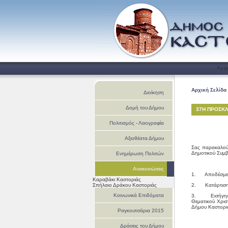
Αρχι
Αρχική Σελίδα
Διοίκηση
Δομή του Δήμου
37Η ΠΡΟΣΚΛ
Πολιτισμός - Λαογραφία
Αξιοθέατα Δήμου
Σας παρακαλού
Δημοτικού Συμβ
Ενημέρωση Πολιτών
Ανακοινώσεις
1. Αποδέσμευσ
Καραβάκι Καστοριάς
Σπήλαιο Δράκου Καστοριάς
2. Κατάρτιση 
Κοινωνικά Επιδόματα
3. Εισήγηση π
Θεματικού Χρισ
Δήμου Καστορι
Ραγκουτσάρια 2015
Δράσεις του Δήμου