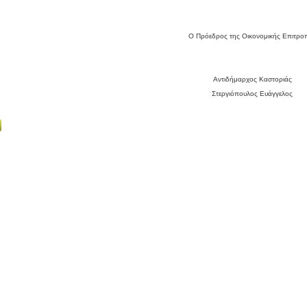
Ο Πρόεδρος της Οικονομικής Επιτρο
Αντιδήμαρχος Καστοριάς
Στεργιόπουλος Ευάγγελος