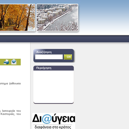
Αναζήτηση
Περιήγηση
άστημα (αίθουσα
λειτουργία του
 Καστοριάς, του