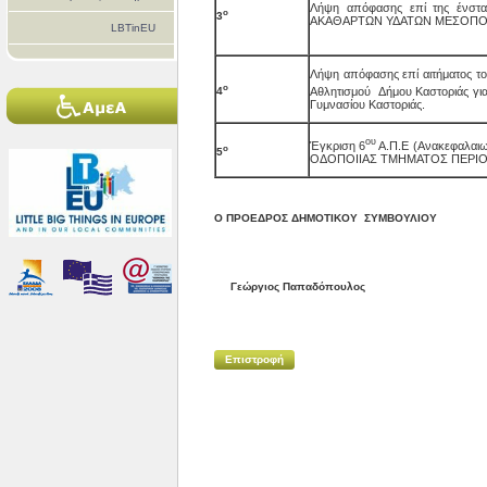
Λήψη απόφασης επί της ένσ
ο
3
ΑΚΑΘΑΡΤΩΝ ΥΔΑΤΩΝ ΜΕΣΟΠΟΤΑ
LBTinEU
Λήψη απόφασης επί αιτήματος το
ο
Αθλητισμού Δήμου Καστοριάς για
4
Γυμνασίου Καστοριάς.
ου
Έγκριση 6
Α.Π.Ε (Ανακεφαλαιω
ο
5
ΟΔΟΠΟΙΙΑΣ ΤΜΗΜΑΤΟΣ ΠΕΡΙ
Ο ΠΡΟΕΔΡΟΣ ΔΗΜΟΤΙΚΟΥ ΣΥΜΒΟΥΛΙΟΥ
Γεώργιος Παπαδόπουλος