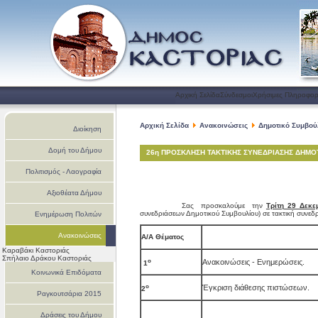
Αρχική Σελίδα
Σύνδεσμοι
Χρήσιμες Πληροφορ
Αρχική Σελίδα
Ανακοινώσεις
Δημοτικό Συμβού
Διοίκηση
Δομή του Δήμου
26η ΠΡΟΣΚΛΗΣΗ ΤΑΚΤΙΚΗΣ ΣΥΝΕΔΡΙΑΣΗΣ ΔΗΜΟ
Πολιτισμός - Λαογραφία
Αξιοθέατα Δήμου
Σας προσκαλούμε την
Τρίτη 29 Δεκε
συνεδριάσεων Δημοτικού Συμβουλίου) σε τακτική συνε
Ενημέρωση Πολιτών
Ανακοινώσεις
Α/Α Θέματος
Καραβάκι Καστοριάς
Σπήλαιο Δράκου Καστοριάς
ο
Ανακοινώσεις - Ενημερώσεις.
1
Κοινωνικά Επιδόματα
ο
Έγκριση διάθεσης πιστώσεων.
2
Ραγκουτσάρια 2015
Δράσεις του Δήμου