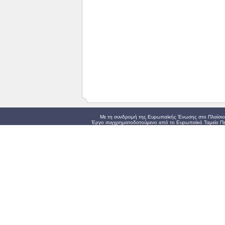
Με τη συνδρομή της Ευρωπαϊκής Ένωσης στο Πλαίσιο 
Έργο συγχρηματοδοτούμενο από το Ευρωπαϊκό Ταμείο Πε