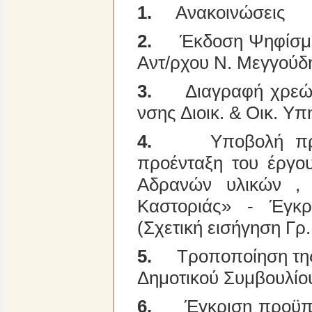
1.
Ανακοινώσεις
2.
Έκδοση Ψηφίσματ
Αντ/ρχου Ν. Μεγγούδ
3.
Διαγραφή χρεών
νσης Διοικ. & Οικ. Υ
4.
Υποβολή πρ
προένταξη του έργο
Αδρανών υλικών ,
Καστοριάς» - Έγκρ
(Σχετική εισήγηση Γρ
5.
Τροποποίηση της
Δημοτικού Συμβουλίο
6.
Έγκριση προϋπολ