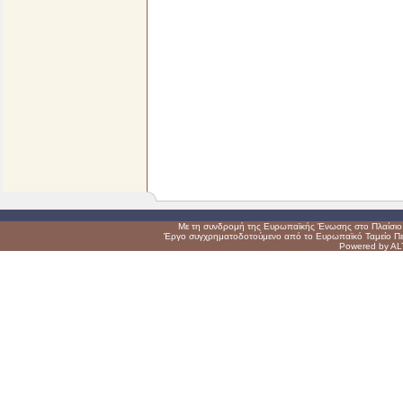
Με τη συνδρομή της Ευρωπαϊκής Ένωσης στο Πλαίσιο 
Έργο συγχρηματοδοτούμενο από το Ευρωπαϊκό Ταμείο Πε
Powered by AL