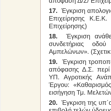
απόφαση Δ/Σ/ Επιχεί
17.
Έγκριση απολογισ
Επιχείρησης Κ.Ε.Κ.
Επιχείρησης)
18.
Έγκριση ανάθεσ
συνδετήριας οδού
Αμπελώνων». (Σχετική
19.
Έγκριση τροποπο
απόφασης Δ.Σ. περί
ΥΠ. Αγροτικής Ανάπ
Έργου: «Καθαρισμός
εισήγηση Τμ. Μελετών
20.
Έγκριση της υπ΄α
επιβολή τελών ύδρευ