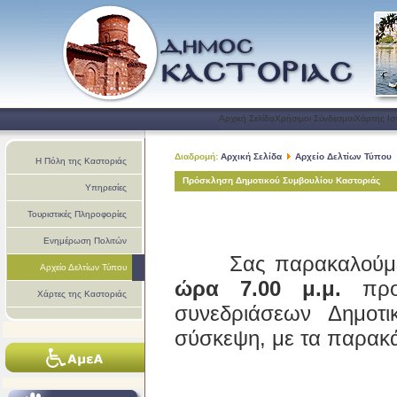
Αρχική Σελίδα
Χρήσιμοι Σύνδεσμοι
Χάρτης Ισ
Διαδρομή:
Αρχική Σελίδα
Αρχείο Δελτίων Τύπου
Η Πόλη της Καστοριάς
Πρόσκληση Δημοτικού Συμβουλίου Καστοριάς
Υπηρεσίες
Τουριστικές Πληροφορίες
Ενημέρωση Πολιτών
Σας παρακαλούμε
Αρχείο Δελτίων Τύπου
ώρα 7.00 μ.μ.
προσ
Χάρτες της Καστοριάς
συνεδριάσεων Δημοτι
σύσκεψη, με τα παρακ