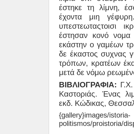
έστηκε τη λίμνη, έσ
έχοντα μιη γέφυρ
υπεστεωταςτοισι ικ
έστησαν κονό νομα 
εκάστην ο γαμέων τρ
δε έκαστος συχνας γ
τρόπων, κρατέων έκα
μετά δε νόμω ρεωμένο
ΒΙΒΛΙΟΓΡΑΦΙΑ:
Γ.Χ.
Καστοριάς. Ένας λιμ
εκδ. Κώδικας, Θεσσαλ
{gallery}images/istoria-
politismos/proistoria/disp