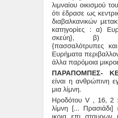
λιμναίου οικισμού το
ότι έδρασε ως κεντρι
διαβαλκανικών μετακ
κατηγορίες : α) Ευρ
σκεύη}, β) Ευ
{πασσαλότρυπες και
Ευρήματα περιβαλλον
άλλα παρόμοια μικρο
ΠΑΡΑΠΟΜΠΕΣ- ΚΕ
είναι η ανθρώπινη ε
μια λίμνη.
Ηροδότου V , 16, 2 
λίμνη [... Πρασιάδι]
ικρια επι σταυρων