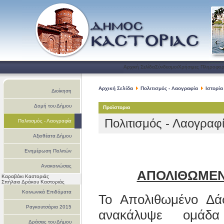
Αρχική Σελίδα
Σύνδεσμοι
Χρήσιμες Πληροφορ
Αρχική Σελίδα
Πολιτισμός - Λαογραφία
Ιστορία
Διοίκηση
Δομή του Δήμου
Προϊστορια
Πολιτισμός - Λαογραφί
Πολιτισμός - Λαογραφία
Αξιοθέατα Δήμου
Ενημέρωση Πολιτών
Ανακοινώσεις
ΑΠΟΛΙΘΩΜΕΝ
Καραβάκι Καστοριάς
Σπήλαιο Δράκου Καστοριάς
Κοινωνικά Επιδόματα
Το Απολιθωμένο Δά
Ραγκουτσάρια 2015
ανακάλυψε ομάδα
Δράσεις του Δήμου