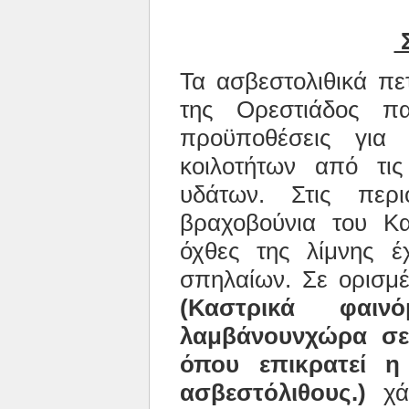
Τα ασβεστολιθικά π
της Ορεστιάδος πα
προϋποθέσεις για 
κοιλοτήτων από τι
υδάτων. Στις περ
βραχοβούνια του Κα
όχθες της λίμνης έχ
σπηλαίων. Σε ορισμ
(
Καστρικά φαιν
λαμβάνουνχώρα σε 
όπου επικρατεί η
ασβεστόλιθους.)
χάρ