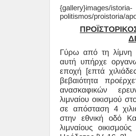
{gallery}images/istoria-
politismos/proistoria/a
ΠΡΟΪΣΤΟΡΙΚΟΣ
Δ
Γύρω από τη λίμνη 
αυτή υπήρχε οργανω
εποχή [επτά χιλιάδε
βεβαιότητα προέρχ
ανασκαφικών ερευ
λιμναίου οικισμού στ
σε απόσταση 4 χιλι
στην εθνική οδό Κα
λιμναίους οικισμού