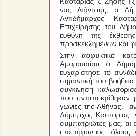
Καστοριάς κ. Ζήσης Τζ
νος Λιάντσης, ο Δή
Αντιδήμαρχος Καστο
Επιχείρησης του Δήμο
ευθύνη της έκθεση
προσκεκλημένων και φί
Στην ασφυκτικά κατ
Αμαρουσίου ο Δήμαρ
ευχαρίστησε το συνάδ
σημαντική του βοήθει
συγκίνηση καλωσόρισ
που ανταποκρίθηκαν 
γωνιές της Αθήνας. Τόν
Δήμαρχος Καστοριάς, 
συμπατριώτες μας, οι 
υπερήφανους, όλους 