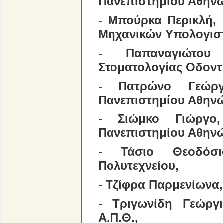
Πανεπιστημίου Αθην
-
Μπούρκα Περικλή,
Μηχανικών Υπολογιστ
-
Παπαναγιώτο
Στοματολογίας Οδοντ
-
Πατρώνο Γεώργ
Πανεπιστημίου Αθην
-
Σιώμκο Γιώργο
Πανεπιστημίου Αθην
-
Τάσιο Θεοδόσ
Πολυτεχνείου,
-
Τζίφρα Παρμενίωνα, 
-
Τριγωνίδη Γεώργ
Α.Π.Θ.,