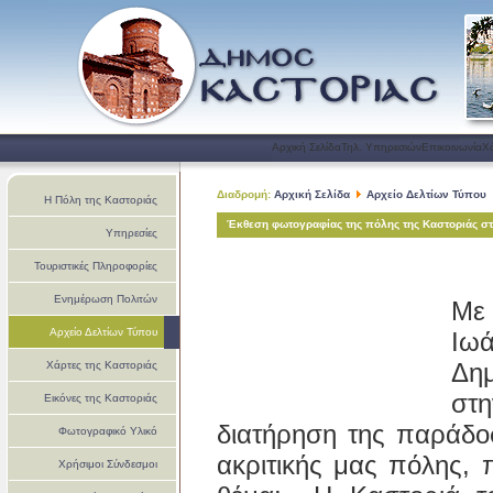
Αρχική Σελίδα
Τηλ. Υπηρεσιών
Επικοινωνία
Χ
Διαδρομή:
Αρχική Σελίδα
Αρχείο Δελτίων Τύπου
Η Πόλη της Καστοριάς
Έκθεση φωτογραφίας της πόλης της Καστοριάς σ
Υπηρεσίες
Τουριστικές Πληροφορίες
Ενημέρωση Πολιτών
Με 
Αρχείο Δελτίων Τύπου
Ιω
Δημ
Χάρτες της Καστοριάς
στ
Εικόνες της Καστοριάς
διατήρηση της παράδοσ
Φωτογραφικό Υλικό
ακριτικής μας πόλης,
Χρήσιμοι Σύνδεσμοι