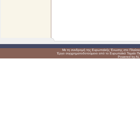
Με τη συνδρομή της Ευρωπαϊκής Ένωσης στο Πλαίσιο 
Έργο συγχρηματοδοτούμενο από το Ευρωπαϊκό Ταμείο Πε
Powered by AL