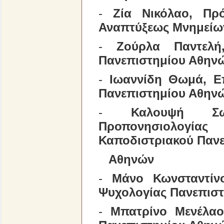
-
Ζία Νικόλαο, Πρ
Αναπτύξεως Μνημείων
-
Ζούρλα Παντελή
Πανεπιστημίου Αθην
-
Ιωαννίδη Θωμά, Ε
Πανεπιστημίου Αθην
-
Καλουψή Σω
Προπονησιολογία
Καποδιστριακού Παν
Αθηνών
-
Μάνο Κωνσταντίν
Ψυχολογίας Πανεπισ
-
Μπατρίνο Μενέλαο