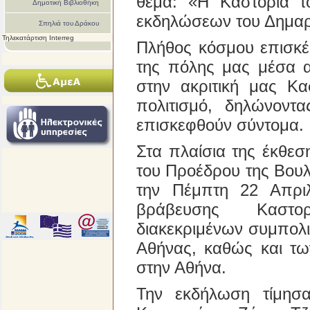
θέμα: «Η Καστοριά τ
Δημοτική Βιβλιοθήκη
εκδηλώσεων του Δημαρ
Σπηλιά του Δράκου
Τηλεκατάρτιση Interreg
Πλήθος κόσμου επισκέ
της πόλης μας μέσα α
στην ακριτική μας Κα
πολιτισμό, δηλώνοντ
επισκεφθούν σύντομα.
Στα πλαίσια της έκθεσ
του Προέδρου της Βουλ
την Πέμπτη 22 Απριλ
βράβευσης Καστορ
διακεκριμένων συμπολ
Αθήνας, καθώς και τ
στην Αθήνα.
Την εκδήλωση τίμησ