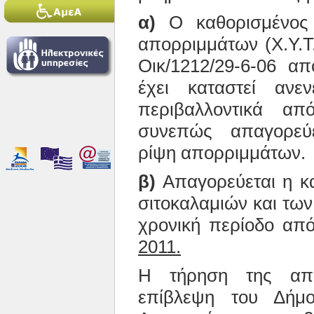
α)
Ο καθορισμένος 
απορριμμάτων (Χ.Υ.Τ.
Οικ/1212/29-6-06 α
έχει καταστεί ανεν
περιβαλλοντικά α
συνεπώς απαγορεύ
ρίψη απορριμμάτων.
β)
Απαγορεύεται η κ
σιτοκαλαμιών και των
χρονική περίοδο α
2011.
Η τήρηση της απα
επίβλεψη του Δήμ