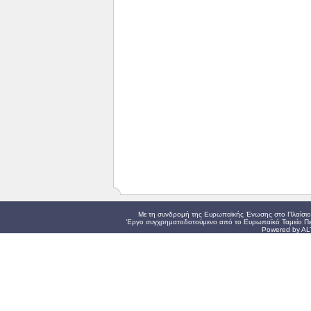
Με τη συνδρομή της Ευρωπαϊκής Ένωσης στο Πλαίσιο 
Έργο συγχρηματοδοτούμενο από το Ευρωπαϊκό Ταμείο Πε
Powered by AL