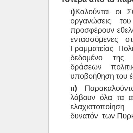
ι)
Καλούνται οι Σ
οργανώσεις το
προσφέρουν εθελο
εντασσόμενες σ
Γραμματείας Πολι
δεδομένο της 
δράσεων πολιτι
υποβοήθηση του έ
ιι)
Παρακαλούντα
λάβουν όλα τα α
ελαχιστοποίηση
δυνατόν των Πυρ