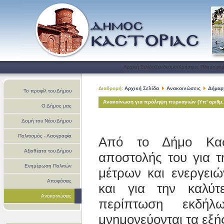
Αρχική Σελίδα
Σύνδεσμοι
Χρήσιμες Πληροφορ
Διαδρομή:
Αρχική Σελίδα
Ανακοινώσεις
Δήμαρ
Το προφίλ του Δήμου
Ανακοίνωση για πρόληψη πυρκαγιών (Υπ' αριθμ.
Ο Δήμος μας
Δομή του Νέου Δήμου
Πολιτισμός - Λαογραφία
Από το Δήμο Καστ
Αξιοθέατα του Δήμου
αποστολής του για 
Ενημέρωση Πολιτών
μέτρων και ενεργει
Αποφάσεις
και για την καλύτ
Ανακοινώσεις
περίπτωση εκδήλω
μνημονεύονται τα εξή