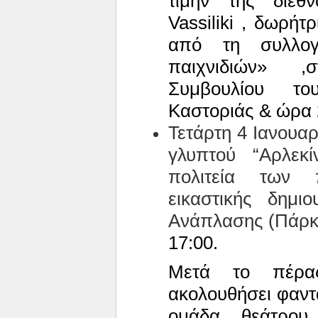
τιμήν της διεθν
Vassiliki
, δωρήτρι
από τη συλλο
παιχνιδιών» ,
Συμβουλίου τ
Καστοριάς & ώρα 
Τετάρτη 4 Ιανουα
γλυπτού “Αρλεκ
πολιτεία των π
εικαστικής δημι
Ανάπλασης (Πάρκ
17:00.
Μετά το πέρα
ακολουθήσει φαν
ομάδα θεάτρου