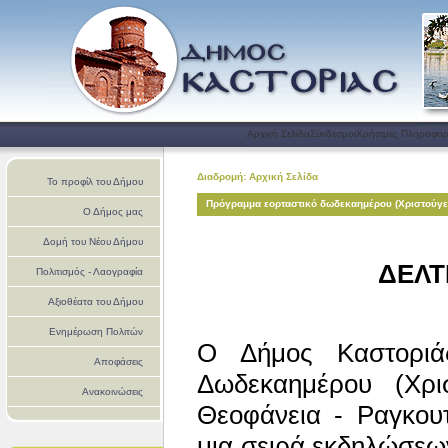
Αρχική Σελίδα
Σύνδεσμοι
Χρήσιμες Πληροφορ
Διαδρομή: Αρχική Σελίδα
Το προφίλ του Δήμου
Πρόγραμμα εορταστικό δωδεκαημέρου (Χριστούγε
Ο Δήμος μας
Δομή του Νέου Δήμου
ΔΕΛΤ
Πολιτισμός - Λαογραφία
Αξιοθέατα του Δήμου
Ενημέρωση Πολιτών
Ο Δήμος Καστοριάς
Αποφάσεις
Δωδεκαημέρου (Χρι
Ανακοινώσεις
Θεοφάνεια - Ραγκουτ
μια σειρά εκδηλώσεω