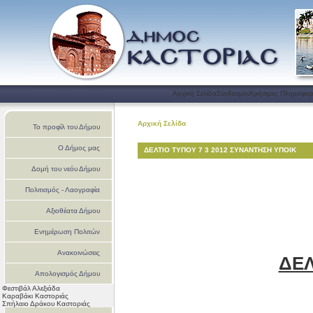
Αρχική Σελίδα
Σύνδεσμοι
Χρήσιμες Πληροφορ
Αρχική Σελίδα
Το προφίλ του Δήμου
Ο Δήμος μας
ΔΕΛΤΙΟ ΤΥΠΟΥ 7 3 2012 ΣΥΝΑΝΤΗΣΗ ΥΠΟΙΚ
Δομή του νεόυ Δήμου
Πολιτισμός - Λαογραφία
Αξιοθέατα Δήμου
Ενημέρωση Πολιτών
Ανακοινώσεις
ΔΕΛ
Απολογισμός Δήμου
Φεστιβάλ Αλεξιάδα
Καστοριάς
Καραβάκι Καστοριάς
Σπήλαιο Δράκου Καστοριάς