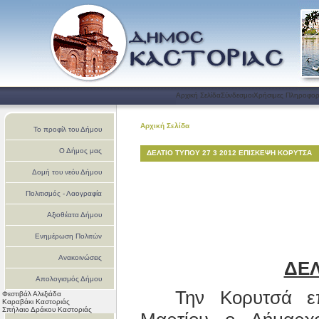
Αρχική Σελίδα
Σύνδεσμοι
Χρήσιμες Πληροφορ
Αρχική Σελίδα
Το προφίλ του Δήμου
Ο Δήμος μας
ΔΕΛΤΙΟ ΤΥΠΟΥ 27 3 2012 ΕΠΙΣΚΕΨΗ ΚΟΡΥΤΣΑ
Δομή του νεόυ Δήμου
Πολιτισμός - Λαογραφία
Αξιοθέατα Δήμου
Ενημέρωση Πολιτών
Ανακοινώσεις
ΔΕΛ
Απολογισμός Δήμου
Την Κορυτσά επ
Φεστιβάλ Αλεξιάδα
Καστοριάς
Καραβάκι Καστοριάς
Σπήλαιο Δράκου Καστοριάς