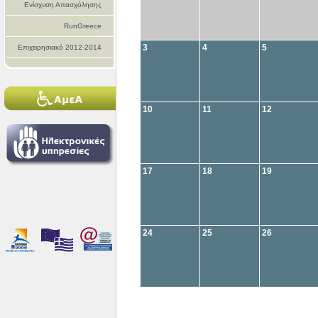
Ενίσχυση Απασχόλησης
RunGreece
3
4
5
Επιχειρησιακό 2012-2014
10
11
12
17
18
19
24
25
26