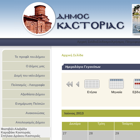
Αρχική Σελίδα
Σύνδεσμοι
Χρήσιμες Πληροφορ
Αρχική Σελίδα
Το προφίλ του Δήμου
Ο Δήμος μας
Ημερολόγιο Γεγονότων
Δομή του νεόυ Δήμου
Πολιτισμός - Λαογραφία
Ετήσια
Μηνιαία
Εβδο
Αξιοθέατα Δήμου
Ενημέρωση Πολιτών
Ανακοινώσεις
Ιούνιος 2013
Απολογισμός Δήμου
Δευτέρα
Τρίτη
Τετάρτη
Φεστιβάλ Αλεξιάδα
Καστοριάς
Καραβάκι Καστοριάς
27
28
29
Σπήλαιο Δράκου Καστοριάς