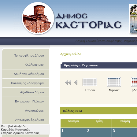
Αρχική Σελίδα
Σύνδεσμοι
Χρήσιμες Πληροφορ
Αρχική Σελίδα
Το προφίλ του Δήμου
Ο Δήμος μας
Ημερολόγιο Γεγονότων
Δομή του νεόυ Δήμου
Πολιτισμός - Λαογραφία
Ετήσια
Μηνιαία
Εβδο
Αξιοθέατα Δήμου
Ενημέρωση Πολιτών
Ανακοινώσεις
Ιούλιος 2013
Απολογισμός Δήμου
Δευτέρα
Τρίτη
Τετάρτη
Φεστιβάλ Αλεξιάδα
Καστοριάς
Καραβάκι Καστοριάς
1
2
3
Σπήλαιο Δράκου Καστοριάς