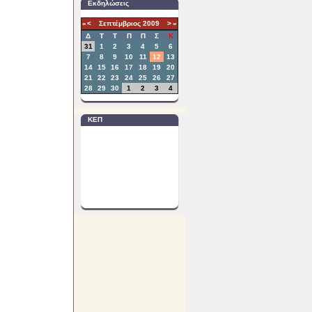
Εκδηλώσεις
«
<
Σεπτέμβριος
2009
>
»
Δ
T
Τ
Π
Π
Σ
Κ
31
1
2
3
4
5
6
7
8
9
10
11
12
13
14
15
16
17
18
19
20
21
22
23
24
25
26
27
28
29
30
1
2
3
4
ΚΕΠ