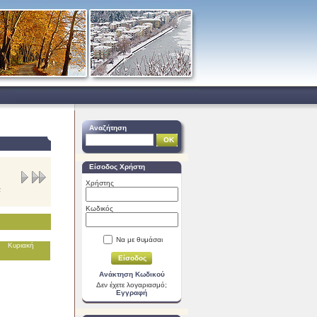
Αναζήτηση
Είσοδος Χρήστη
Χρήστης
α
Κωδικός
Να με θυμάσαι
Κυριακή
Ανάκτηση Κωδικού
Δεν έχετε λογαριασμό;
Εγγραφή