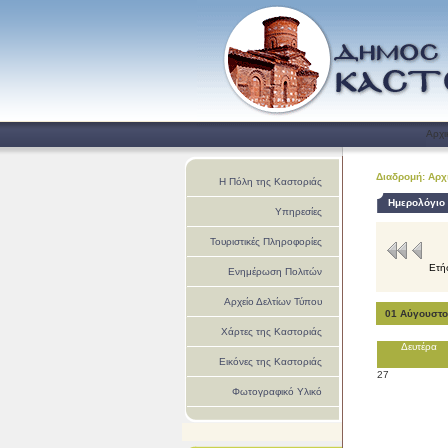
Αρχι
Διαδρομή: Αρχ
Η Πόλη της Καστοριάς
Ημερολόγιο
Υπηρεσίες
Τουριστικές Πληροφορίες
Ετή
Ενημέρωση Πολιτών
Αρχείο Δελτίων Τύπου
01 Αύγουστο
Χάρτες της Καστοριάς
Δευτέρα
Εικόνες της Καστοριάς
27
Φωτογραφικό Υλικό