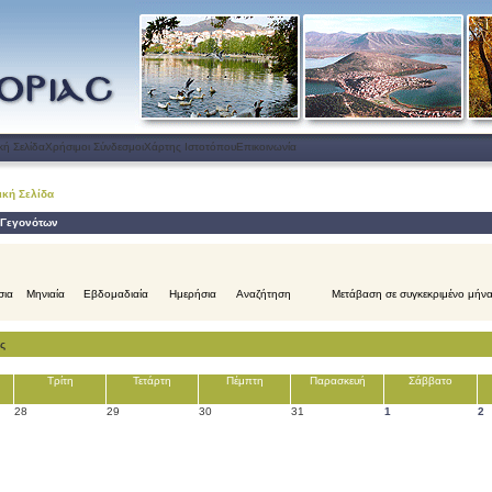
κή Σελίδα
Χρήσιμοι Σύνδεσμοι
Χάρτης Ιστοτόπου
Επικοινωνία
ική Σελίδα
 Γεγονότων
σια
Μηνιαία
Εβδομαδιαία
Ημερήσια
Αναζήτηση
Μετάβαση σε συγκεκριμένο μήν
ς
Τρίτη
Τετάρτη
Πέμπτη
Παρασκευή
Σάββατο
28
29
30
31
1
2