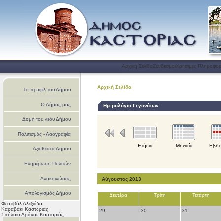
Αρχική Σελίδα
Σύνδεσμοι
Χρήσιμες Πληροφορ
Αρχική Σελίδα
Το προφίλ του Δήμου
Ο Δήμος μας
Ημερολόγιο Γεγονότων
Δομή του νεόυ Δήμου
Πολιτισμός - Λαογραφία
Ετήσια
Μηνιαία
Εβδο
Αξιοθέατα Δήμου
Ενημέρωση Πολιτών
Ανακοινώσεις
Αύγουστος 2013
Απολογισμός Δήμου
Δευτέρα
Τρίτη
Τετάρτη
Φεστιβάλ Αλεξιάδα
Καστοριάς
Καραβάκι Καστοριάς
29
30
31
Σπήλαιο Δράκου Καστοριάς