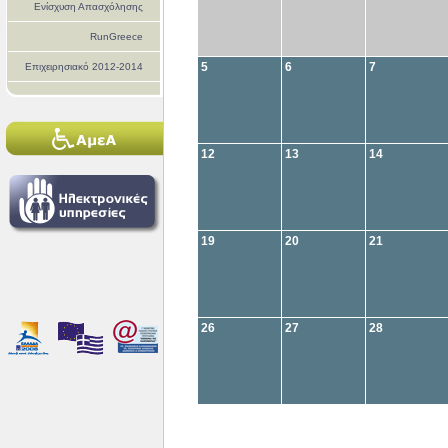
Ενίσχυση Απασχόλησης
RunGreece
5
6
7
Επιχειρησιακό 2012-2014
12
13
14
19
20
21
26
27
28