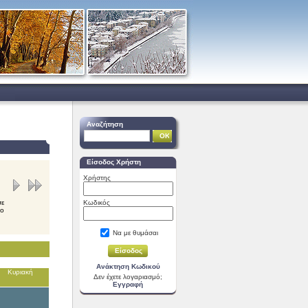
Αναζήτηση
Είσοδος Χρήστη
Χρήστης
σε
Κωδικός
νο
Να με θυμάσαι
Ανάκτηση Κωδικού
Κυριακή
Δεν έχετε λογαριασμό;
Εγγραφή