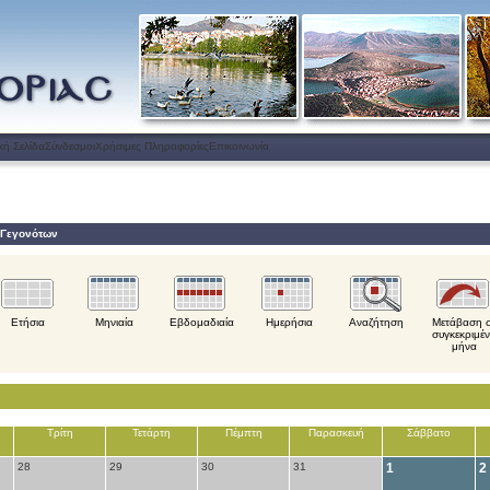
κή Σελίδα
Σύνδεσμοι
Χρήσιμες Πληροφορίες
Επικοινωνία
 Γεγονότων
Ετήσια
Μηνιαία
Εβδομαδιαία
Ημερήσια
Αναζήτηση
Μετάβαση 
συγκεκριμέ
μήνα
Τρίτη
Τετάρτη
Πέμπτη
Παρασκευή
Σάββατο
28
29
30
31
1
2