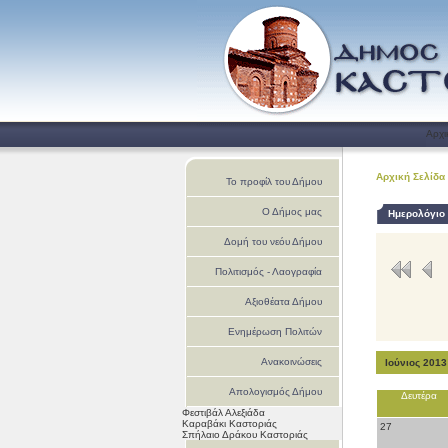
Αρχι
Αρχική Σελίδα
Το προφίλ του Δήμου
Ο Δήμος μας
Ημερολόγιο
Δομή του νεόυ Δήμου
Πολιτισμός - Λαογραφία
Αξιοθέατα Δήμου
Ενημέρωση Πολιτών
Ανακοινώσεις
Ιούνιος 2013
Απολογισμός Δήμου
Δευτέρα
Φεστιβάλ Αλεξιάδα
Καστοριάς
Καραβάκι Καστοριάς
27
Σπήλαιο Δράκου Καστοριάς