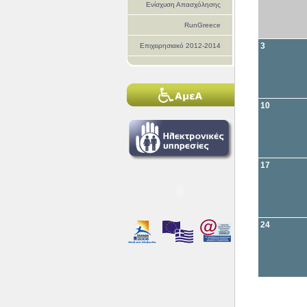
Ενίσχυση Απασχόλησης
RunGreece
3
Επιχειρησιακό 2012-2014
10
17
24