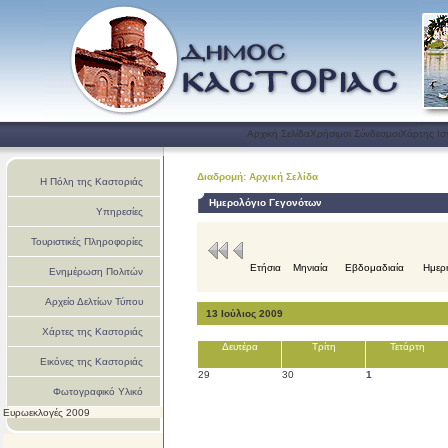
Αρχική Σελίδα
Χρήσιμοι Σύνδεσμοι
Χάρτης Ισ
Διαδρομή: Αρχική Σελίδα
Η Πόλη της Καστοριάς
Ημερολόγιο Γεγονότων
Υπηρεσίες
Τουριστικές Πληροφορίες
Ετήσια
Μηνιαία
Εβδομαδιαία
Ημερ
Ενημέρωση Πολιτών
Αρχείο Δελτίων Τύπου
13 Ιούλιος 2009
Χάρτες της Καστοριάς
Δευτέρα
Τρίτη
Τετάρτη
Εικόνες της Καστοριάς
29
30
1
Φωτογραφικό Υλικό
Ευρωεκλογές 2009