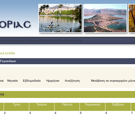
κή Σελίδα
Χρήσιμοι Σύνδεσμοι
Χάρτης Ιστοτόπου
Επικοινωνία
ική Σελίδα
 Γεγονότων
σια
Μηνιαία
Εβδομαδιαία
Ημερήσια
Αναζήτηση
Μετάβαση σε συγκεκριμένο μήν
008
Τρίτη
Τετάρτη
Πέμπτη
Παρασκευή
Σάββατο
2
3
4
5
6
7