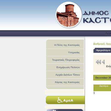
Αρχι
Διαδρομή: Αρχ
Η Πόλη της Καστοριάς
Ημερολόγιο
Υπηρεσίες
Τουριστικές Πληροφορίες
Ετή
Ενημέρωση Πολιτών
Αρχείο Δελτίων Τύπου
December 2
Χάρτες της Καστοριάς
Δευτέρα
1