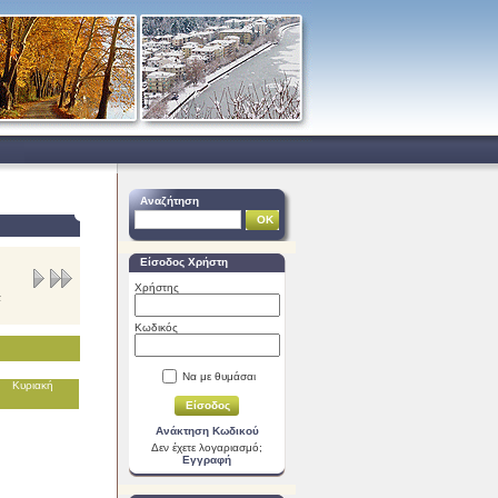
Αναζήτηση
Είσοδος Χρήστη
Χρήστης
α
Κωδικός
Να με θυμάσαι
Κυριακή
Ανάκτηση Κωδικού
Δεν έχετε λογαριασμό;
Εγγραφή