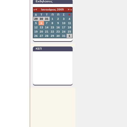
Εκδηλώσεις
«
<
Ιανουάριος
2009
>
»
Δ
T
Τ
Π
Π
Σ
Κ
29
30
31
1
2
3
4
5
6
7
8
9
10
11
12
13
14
15
16
17
18
19
20
21
22
23
24
25
26
27
28
29
30
31
1
ΚΕΠ