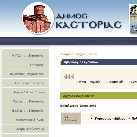
Αρχική Σελίδα
Τηλ. Υπηρεσιών
Επικοινωνία
Χ
Διαδρομή: Αρχική Σελίδα
Η Πόλη της Καστοριάς
Ημερολόγιο Γεγονότων
Υπηρεσίες
Τουριστικές Πληροφορίες
Ετήσια
Μηνιαία
Εβδομαδιαία
Ημερ
Ενημέρωση Πολιτών
Αρχείο Δελτίων Τύπου
Αρχείο Εκδηλώσεων
Χάρτες της Καστοριάς
Εκδηλώσεις Έτους 2009
Εικόνες της Καστοριάς
01
Παρουσίαση βιβλίου
->
Πολ
Φωτογραφικό Υλικό
Απρίλιος
Χρήσιμοι Σύνδεσμοι