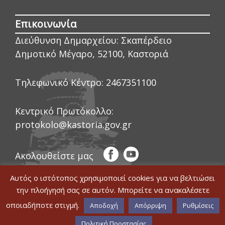
Επικοινωνία
Διεύθυνση Δημαρχείου:
Σκαπέρδειο
Δημοτικό Μέγαρο, 52100, Καστοριά
Τηλεφωνικό Κέντρο:
2467351100
Κεντρικό Πρωτόκολλο:
protokolo@kastoria.gov.gr
Ακολουθείστε μας
Αυτός ο ιστότοπος χρησιμοποιεί cookies για να βελτιώσει
την πλοήγησή σας σε αυτόν. Μπορείτε να ανακαλέσετε
οποιαδήποτε στιγμή.
© COPYRIGHT ΔΗΜΟΣ ΚΑΣΤΟΡΙΑΣ 2020
Αποδοχή
Απόρριψη
Ρυθμίσεις
|
WEB DEVELOPMENT BY ΕΓΚΡΙΤΟΣ
Δήλωση Προσβασιμότητας
GROUP
|
GRAPHICS DESIGN BY CIRCUS
Πολιτική Προστασίας