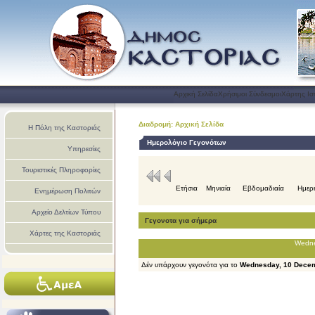
Αρχική Σελίδα
Χρήσιμοι Σύνδεσμοι
Χάρτης Ισ
Διαδρομή: Αρχική Σελίδα
Η Πόλη της Καστοριάς
Ημερολόγιο Γεγονότων
Υπηρεσίες
Τουριστικές Πληροφορίες
Ετήσια
Μηνιαία
Εβδομαδιαία
Ημερ
Ενημέρωση Πολιτών
Αρχείο Δελτίων Τύπου
Γεγονοτα για σήμερα
Χάρτες της Καστοριάς
Wedne
Δέν υπάρχουν γεγονότα για το
Wednesday, 10 Dece