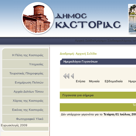
Αρχική Σελίδα
Χρήσιμοι Σύνδεσμοι
Χάρτης Ισ
Διαδρομή: Αρχική Σελίδα
Η Πόλη της Καστοριάς
Ημερολόγιο Γεγονότων
Υπηρεσίες
Τουριστικές Πληροφορίες
Ετήσια
Μηνιαία
Εβδομαδιαία
Ημερ
Ενημέρωση Πολιτών
Αρχείο Δελτίων Τύπου
Γεγονοτα για σήμερα
Χάρτες της Καστοριάς
Τε
Εικόνες της Καστοριάς
Δέν υπάρχουν γεγονότα για το
Τετάρτη 01 Ιούλιος 20
Φωτογραφικό Υλικό
Ευρωεκλογές 2009