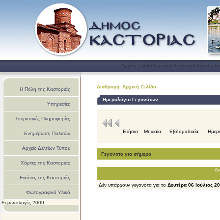
Αρχική Σελίδα
Χρήσιμοι Σύνδεσμοι
Χάρτης Ισ
Διαδρομή: Αρχική Σελίδα
Η Πόλη της Καστοριάς
Ημερολόγιο Γεγονότων
Υπηρεσίες
Τουριστικές Πληροφορίες
Ετήσια
Μηνιαία
Εβδομαδιαία
Ημερ
Ενημέρωση Πολιτών
Αρχείο Δελτίων Τύπου
Γεγονοτα για σήμερα
Χάρτες της Καστοριάς
Δε
Εικόνες της Καστοριάς
Δέν υπάρχουν γεγονότα για το
Δευτέρα 06 Ιούλιος 2
Φωτογραφικό Υλικό
Ευρωεκλογές 2009