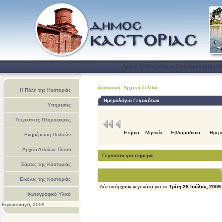
Αρχική Σελίδα
Χρήσιμοι Σύνδεσμοι
Χάρτης Ισ
Διαδρομή: Αρχική Σελίδα
Η Πόλη της Καστοριάς
Ημερολόγιο Γεγονότων
Υπηρεσίες
Τουριστικές Πληροφορίες
Ετήσια
Μηνιαία
Εβδομαδιαία
Ημερ
Ενημέρωση Πολιτών
Αρχείο Δελτίων Τύπου
Γεγονοτα για σήμερα
Χάρτες της Καστοριάς
Τ
Εικόνες της Καστοριάς
Δέν υπάρχουν γεγονότα για το
Τρίτη 28 Ιούλιος 2009
Φωτογραφικό Υλικό
Ευρωεκλογές 2009