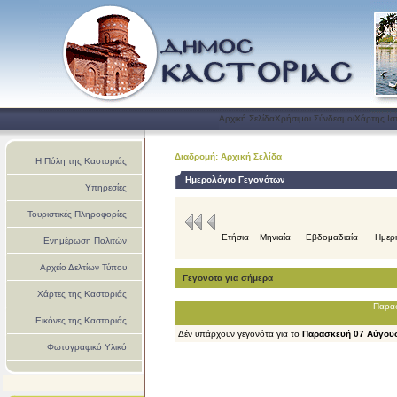
Αρχική Σελίδα
Χρήσιμοι Σύνδεσμοι
Χάρτης Ισ
Διαδρομή: Αρχική Σελίδα
Η Πόλη της Καστοριάς
Ημερολόγιο Γεγονότων
Υπηρεσίες
Τουριστικές Πληροφορίες
Ετήσια
Μηνιαία
Εβδομαδιαία
Ημερ
Ενημέρωση Πολιτών
Αρχείο Δελτίων Τύπου
Γεγονοτα για σήμερα
Χάρτες της Καστοριάς
Παρασ
Εικόνες της Καστοριάς
Δέν υπάρχουν γεγονότα για το
Παρασκευή 07 Αύγου
Φωτογραφικό Υλικό