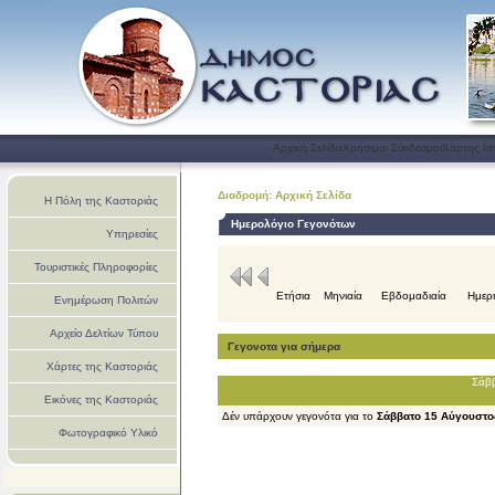
Αρχική Σελίδα
Χρήσιμοι Σύνδεσμοι
Χάρτης Ισ
Διαδρομή: Αρχική Σελίδα
Η Πόλη της Καστοριάς
Ημερολόγιο Γεγονότων
Υπηρεσίες
Τουριστικές Πληροφορίες
Ετήσια
Μηνιαία
Εβδομαδιαία
Ημερ
Ενημέρωση Πολιτών
Αρχείο Δελτίων Τύπου
Γεγονοτα για σήμερα
Χάρτες της Καστοριάς
Σάββ
Εικόνες της Καστοριάς
Δέν υπάρχουν γεγονότα για το
Σάββατο 15 Αύγουστο
Φωτογραφικό Υλικό