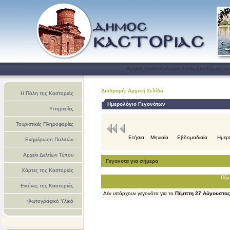
Αρχική Σελίδα
Χρήσιμοι Σύνδεσμοι
Χάρτης Ισ
Διαδρομή: Αρχική Σελίδα
Η Πόλη της Καστοριάς
Ημερολόγιο Γεγονότων
Υπηρεσίες
Τουριστικές Πληροφορίες
Ετήσια
Μηνιαία
Εβδομαδιαία
Ημερ
Ενημέρωση Πολιτών
Αρχείο Δελτίων Τύπου
Γεγονοτα για σήμερα
Χάρτες της Καστοριάς
Πέμ
Εικόνες της Καστοριάς
Δέν υπάρχουν γεγονότα για το
Πέμπτη 27 Αύγουστος
Φωτογραφικό Υλικό