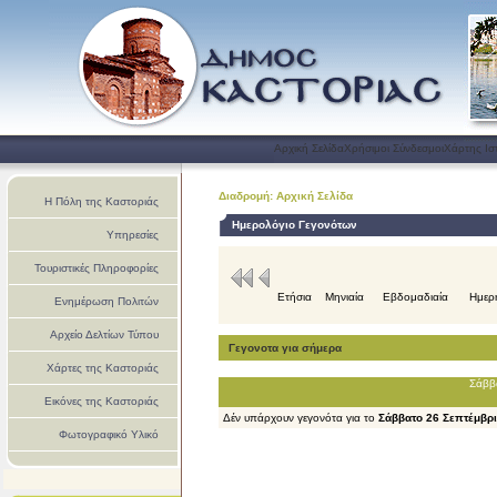
Αρχική Σελίδα
Χρήσιμοι Σύνδεσμοι
Χάρτης Ισ
Διαδρομή: Αρχική Σελίδα
Η Πόλη της Καστοριάς
Ημερολόγιο Γεγονότων
Υπηρεσίες
Τουριστικές Πληροφορίες
Ετήσια
Μηνιαία
Εβδομαδιαία
Ημερ
Ενημέρωση Πολιτών
Αρχείο Δελτίων Τύπου
Γεγονοτα για σήμερα
Χάρτες της Καστοριάς
Σάββ
Εικόνες της Καστοριάς
Δέν υπάρχουν γεγονότα για το
Σάββατο 26 Σεπτέμβρ
Φωτογραφικό Υλικό