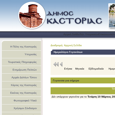
Αρχική Σελίδα
Τηλ. Υπηρεσιών
Επικοινωνία
Χ
Διαδρομή: Αρχική Σελίδα
Η Πόλη της Καστοριάς
Ημερολόγιο Γεγονότων
Υπηρεσίες
Τουριστικές Πληροφορίες
Ετήσια
Μηνιαία
Εβδομαδιαία
Ημερ
Ενημέρωση Πολιτών
Αρχείο Δελτίων Τύπου
Γεγονοτα για σήμερα
Χάρτες της Καστοριάς
Τε
Εικόνες της Καστοριάς
Δέν υπάρχουν γεγονότα για το
Τετάρτη 10 Μάρτιος 2
Φωτογραφικό Υλικό
Χρήσιμοι Σύνδεσμοι