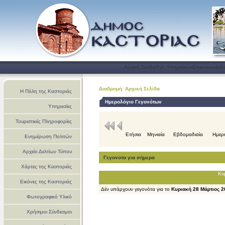
Αρχική Σελίδα
Τηλ. Υπηρεσιών
Επικοινωνία
Χ
Διαδρομή: Αρχική Σελίδα
Η Πόλη της Καστοριάς
Ημερολόγιο Γεγονότων
Υπηρεσίες
Τουριστικές Πληροφορίες
Ετήσια
Μηνιαία
Εβδομαδιαία
Ημερ
Ενημέρωση Πολιτών
Αρχείο Δελτίων Τύπου
Γεγονοτα για σήμερα
Χάρτες της Καστοριάς
Κυ
Εικόνες της Καστοριάς
Δέν υπάρχουν γεγονότα για το
Κυριακή 28 Μάρτιος 2
Φωτογραφικό Υλικό
Χρήσιμοι Σύνδεσμοι