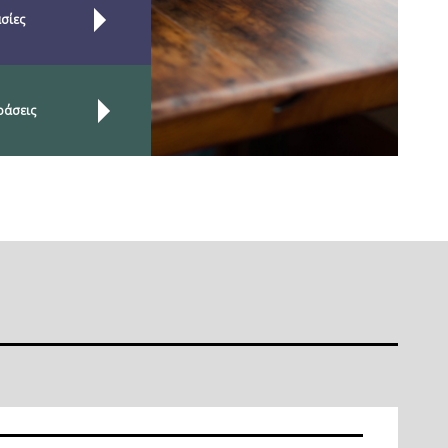
σίες
ράσεις