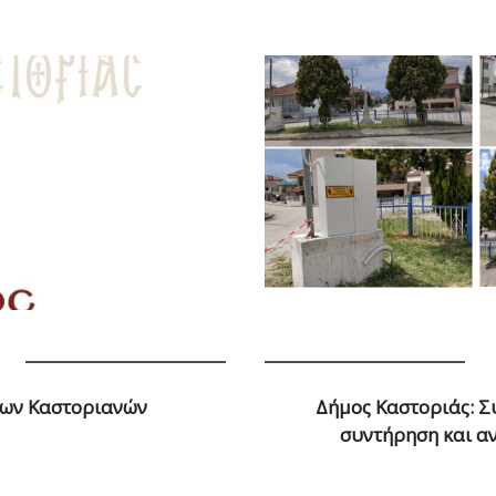
μων Καστοριανών
Δήμος Καστοριάς: Συ
συντήρηση και α