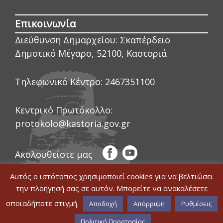
Επικοινωνία
Διεύθυνση Δημαρχείου:
Σκαπέρδειο
Δημοτικό Μέγαρο, 52100, Καστοριά
Τηλεφωνικό Κέντρο:
2467351100
Κεντρικό Πρωτόκολλο:
protokolo@kastoria.gov.gr
Ακολουθείστε μας
Αυτός ο ιστότοπος χρησιμοποιεί cookies για να βελτιώσει
την πλοήγησή σας σε αυτόν. Μπορείτε να ανακαλέσετε
οποιαδήποτε στιγμή.
© COPYRIGHT ΔΗΜΟΣ ΚΑΣΤΟΡΙΑΣ 2020
Αποδοχή
Απόρριψη
Ρυθμίσεις
|
WEB DEVELOPMENT BY ΕΓΚΡΙΤΟΣ
Δήλωση Προσβασιμότητας
GROUP
|
GRAPHICS DESIGN BY CIRCUS
Πολιτική Προστασίας