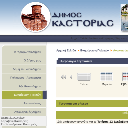
Αρχική Σελίδα
Σύνδεσμοι
Χρήσιμες Πληροφορ
Αρχική Σελίδα
Ενημέρωση Πολιτών
Ανακοινώσ
Το προφίλ του Δήμου
Ο Δήμος μας
Ημερολόγιο Γεγονότων
Δομή του νεόυ Δήμου
Πολιτισμός - Λαογραφία
Ετήσια
Μηνιαία
Εβδο
Αξιοθέατα Δήμου
Ενημέρωση Πολιτών
Ανακοινώσεις
Γεγονοτα για σήμερα
Απολογισμός Δήμου
Τετά
Φεστιβάλ Αλεξιάδα
Καστοριάς
Καραβάκι Καστοριάς
Δέν υπάρχουν γεγονότα για το
Τετάρτη, 12 Δεκέμβρι
Σπήλαιο Δράκου Καστοριάς