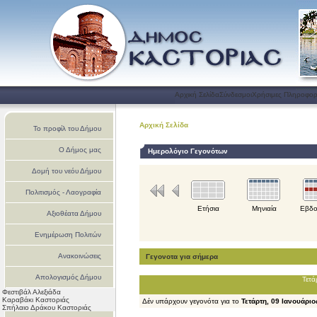
Αρχική Σελίδα
Σύνδεσμοι
Χρήσιμες Πληροφορ
Αρχική Σελίδα
Το προφίλ του Δήμου
Ο Δήμος μας
Ημερολόγιο Γεγονότων
Δομή του νεόυ Δήμου
Πολιτισμός - Λαογραφία
Ετήσια
Μηνιαία
Εβδο
Αξιοθέατα Δήμου
Ενημέρωση Πολιτών
Ανακοινώσεις
Γεγονοτα για σήμερα
Απολογισμός Δήμου
Τετά
Φεστιβάλ Αλεξιάδα
Καστοριάς
Καραβάκι Καστοριάς
Δέν υπάρχουν γεγονότα για το
Τετάρτη, 09 Ιανουάριο
Σπήλαιο Δράκου Καστοριάς